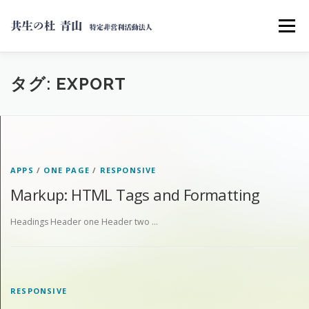
コ
ン
メニュー
テ
ン
ツ
へ
支援内容
居住支援相談窓口
タグ:
EXPORT
ス
キ
ッ
プ
APPS
/
ONE PAGE
/
RESPONSIVE
Markup: HTML Tags and Formatting
Headings Header one Header two …
RESPONSIVE