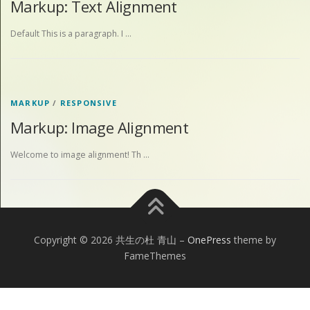
Markup: Text Alignment
Default This is a paragraph. I …
MARKUP
/
RESPONSIVE
Markup: Image Alignment
Welcome to image alignment! Th …
Copyright © 2026 共生の杜 青山
–
OnePress
theme by
FameThemes