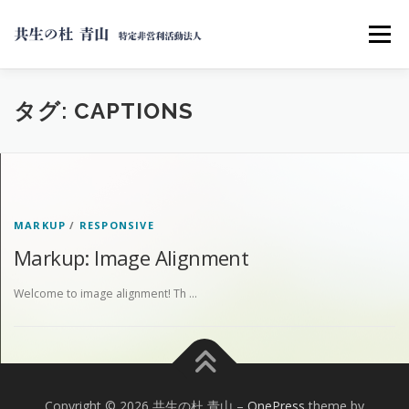
コ
ン
メニュー
テ
ン
ツ
へ
支援内容
居住支援相談窓口
タグ:
CAPTIONS
ス
キ
ッ
プ
MARKUP
/
RESPONSIVE
Markup: Image Alignment
Welcome to image alignment! Th …
Copyright © 2026 共生の杜 青山
–
OnePress
theme by